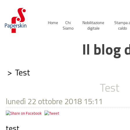
Home
Chi
Nobilitazione
Stampa 
Siamo
digitale
caldo
Il blog
>
Test
Test
lunedì 22 ottobre 2018 15:11
test